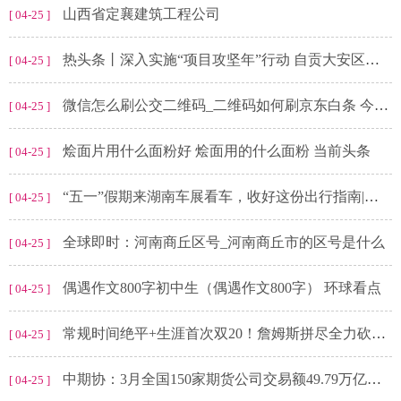
山西省定襄建筑工程公司
[ 04-25 ]
热头条丨深入实施“项目攻坚年”行动 自贡大安区开展企业调研督导
[ 04-25 ]
微信怎么刷公交二维码_二维码如何刷京东白条 今热点
[ 04-25 ]
烩面片用什么面粉好 烩面用的什么面粉 当前头条
[ 04-25 ]
“五一”假期来湖南车展看车，收好这份出行指南|天天速讯
[ 04-25 ]
全球即时：河南商丘区号_河南商丘市的区号是什么
[ 04-25 ]
偶遇作文800字初中生（偶遇作文800字） 环球看点
[ 04-25 ]
常规时间绝平+生涯首次双20！詹姆斯拼尽全力砍下22分20板 全球视点
[ 04-25 ]
中期协：3月全国150家期货公司交易额49.79万亿元 同比减少12.36%
[ 04-25 ]