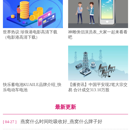
世界热议:珍珠港电影高清下载
神雕侠侣演员表_大家一起来看看
（电影港高清下载）
吧
快乐蓄电池KUAILE品牌介绍_快
【播资讯】中国平安现2笔大宗交
乐电动车电池
易 合计成交313.10万股
最新更新
燕窝什么时间吃吸收好_燕窝什么牌子好
[ 04-27 ]