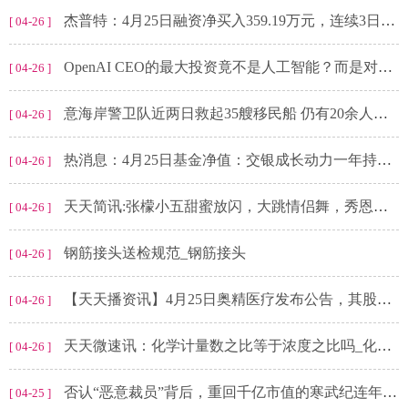
杰普特：4月25日融资净买入359.19万元，连续3日累计净买入477.16万元-今日热门
[ 04-26 ]
OpenAI CEO的最大投资竟不是人工智能？而是对这一领域重点布局-观天下
[ 04-26 ]
意海岸警卫队近两日救起35艘移民船 仍有20余人失踪_每日时讯
[ 04-26 ]
热消息：4月25日基金净值：交银成长动力一年持有混合A最新净值0.7145，跌1.23%
[ 04-26 ]
天天简讯:张檬小五甜蜜放闪，大跳情侣舞，秀恩爱视频获亲妈祝福，直言每天都是七夕
[ 04-26 ]
钢筋接头送检规范_钢筋接头
[ 04-26 ]
【天天播资讯】4月25日奥精医疗发布公告，其股东减持19.01万股
[ 04-26 ]
天天微速讯：化学计量数之比等于浓度之比吗_化学计量数
[ 04-26 ]
否认“恶意裁员”背后，重回千亿市值的寒武纪连年亏损
[ 04-25 ]