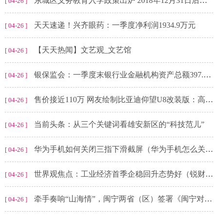
东城区义务教育入学政策出炉 2018年12月31日后取得房产证的将多校划片
[ 04-26 ]
天天速递！兴齐眼药：一季度净利润1934.9万元
[ 04-26 ]
【天天热闻】文艺观_文艺馆
[ 04-26 ]
银保监会：一季度末银行业金融机构资产总额397.3万亿元，同比增长11%|当前消息
[ 04-26 ]
售价接近110万 网友绘制比亚迪仰望U8改装版：高低也得整一辆-环球观察
[ 04-26 ]
当前头条：从三个关键词看雄安新区的“科技范儿”
[ 04-26 ]
华为手机如何关闭三指下滑截屏（华为手机怎么关三指截屏）_全球热讯
[ 04-26 ]
世界观焦点：工业经济首季企稳回升态势好（锐财经）
[ 04-26 ]
牵手奏响“山海情”，闽宁两省（区）签署《闽宁对口体育协作框架协议》
[ 04-26 ]