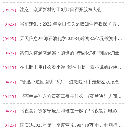
注意！众源新材将于6月7日召开股东大会
[ 04-25 ]
当前速讯：2022 年全国海关采取知识产权保护措施 6.46 万次，扣留涉嫌侵犯商标权货物 7632.31 万件
[ 04-25 ]
天天信息:中海石油化学(03983)斥资3.5亿元投资中海信托设立的信托计划
[ 04-25 ]
我们为何越来越累：加班的“柠檬化”和“制度化”|全球报道
[ 04-25 ]
在电脑上用什么看小说_能在电脑上看小说的软件|全球热文
[ 04-25 ]
“鲁迅小道囡囡讲”系列：虹教院附中走进左联纪念馆诵读红色经典
[ 04-25 ]
《苍兰诀》东方青苍真身是什么?《苍兰诀》人间剧情第几集?
[ 04-25 ]
《夜宴》徐岁宁最后和谁在一起了?《夜宴》电影讲的是什么内容?
[ 04-25 ]
国安达2023年第一季度营收3987.18万 电力电网行业收入减少-天天动态
[ 04-25 ]