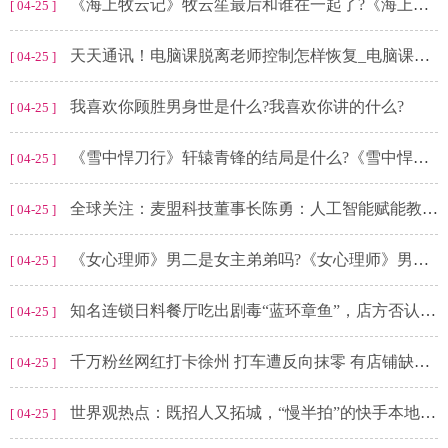
《海上牧云记》牧云笙最后和谁在一起了?《海上牧云记》银容结局是什么?
[ 04-25 ]
天天通讯！电脑课脱离老师控制怎样恢复_电脑课脱离老师控制
[ 04-25 ]
我喜欢你顾胜男身世是什么?我喜欢你讲的什么?
[ 04-25 ]
《雪中悍刀行》轩辕青锋的结局是什么?《雪中悍刀行》中徐骁武功如何?
[ 04-25 ]
全球关注：麦盟科技董事长陈勇：人工智能赋能教育数字化改革
[ 04-25 ]
《女心理师》男二是女主弟弟吗?《女心理师》男二什么时候被揭穿?
[ 04-25 ]
知名连锁日料餐厅吃出剧毒“蓝环章鱼”，店方否认却被眼尖网友戳破；为何食用章鱼经常混入“蓝环”？
[ 04-25 ]
千万粉丝网红打卡徐州 打车遭反向抹零 有店铺缺斤少两！徐州最新回应
[ 04-25 ]
世界观热点：既招人又拓城，“慢半拍”的快手本地生活还有机会吗？
[ 04-25 ]