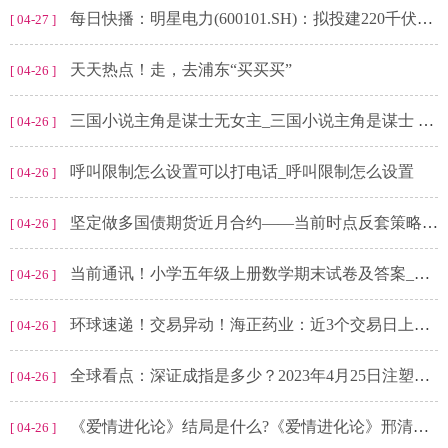
每日快播：明星电力(600101.SH)：拟投建220千伏同盟站110千伏配套出线工程
[ 04-27 ]
天天热点！走，去浦东“买买买”
[ 04-26 ]
三国小说主角是谋士无女主_三国小说主角是谋士 观天下
[ 04-26 ]
呼叫限制怎么设置可以打电话_呼叫限制怎么设置
[ 04-26 ]
坚定做多国债期货近月合约——当前时点反套策略的赚钱效应 每日焦点
[ 04-26 ]
当前通讯！小学五年级上册数学期末试卷及答案_小学五年级上册数学期末试卷
[ 04-26 ]
环球速递！交易异动！海正药业：近3个交易日上涨19.87%，无未披露的重大信息
[ 04-26 ]
全球看点：深证成指是多少？2023年4月25日注塑制品概念走弱-0.451%
[ 04-26 ]
《爱情进化论》结局是什么?《爱情进化论》邢清清和谁在一起了?
[ 04-26 ]