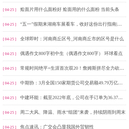
烩面片用什么面粉好 烩面用的什么面粉 当前头条
[ 04-25 ]
“五一”假期来湖南车展看车，收好这份出行指南|天天速讯
[ 04-25 ]
全球即时：河南商丘区号_河南商丘市的区号是什么
[ 04-25 ]
偶遇作文800字初中生（偶遇作文800字） 环球看点
[ 04-25 ]
常规时间绝平+生涯首次双20！詹姆斯拼尽全力砍下22分20板 全球视点
[ 04-25 ]
中期协：3月全国150家期货公司交易额49.79万亿元 同比减少12.36%
[ 04-25 ]
中建环能：截至2022年底，公司在手订单为36.37亿元（不含税），详情请见公司2022年年度报告
[ 04-25 ]
周二大风、降温、雨水“组团”来袭，持续阴雨到周末
[ 04-25 ]
焦点速讯：广交会凸显我国外贸韧性
[ 04-25 ]