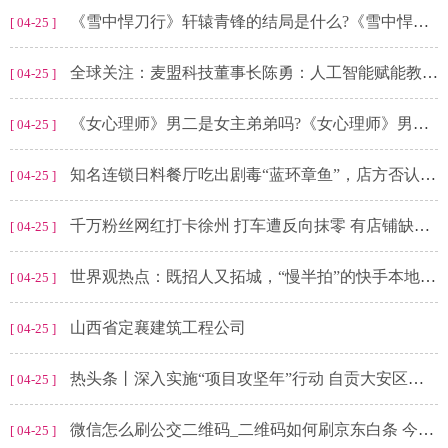
《雪中悍刀行》轩辕青锋的结局是什么?《雪中悍刀行》中徐骁武功如何?
[ 04-25 ]
全球关注：麦盟科技董事长陈勇：人工智能赋能教育数字化改革
[ 04-25 ]
《女心理师》男二是女主弟弟吗?《女心理师》男二什么时候被揭穿?
[ 04-25 ]
知名连锁日料餐厅吃出剧毒“蓝环章鱼”，店方否认却被眼尖网友戳破；为何食用章鱼经常混入“蓝环”？
[ 04-25 ]
千万粉丝网红打卡徐州 打车遭反向抹零 有店铺缺斤少两！徐州最新回应
[ 04-25 ]
世界观热点：既招人又拓城，“慢半拍”的快手本地生活还有机会吗？
[ 04-25 ]
山西省定襄建筑工程公司
[ 04-25 ]
热头条丨深入实施“项目攻坚年”行动 自贡大安区开展企业调研督导
[ 04-25 ]
微信怎么刷公交二维码_二维码如何刷京东白条 今热点
[ 04-25 ]