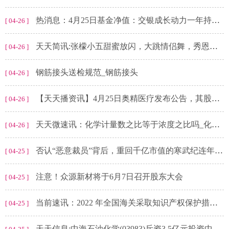
热消息：4月25日基金净值：交银成长动力一年持有混合A最新净值0.7145，跌1.23%
[ 04-26 ]
天天简讯:张檬小五甜蜜放闪，大跳情侣舞，秀恩爱视频获亲妈祝福，直言每天都是七夕
[ 04-26 ]
钢筋接头送检规范_钢筋接头
[ 04-26 ]
【天天播资讯】4月25日奥精医疗发布公告，其股东减持19.01万股
[ 04-26 ]
天天微速讯：化学计量数之比等于浓度之比吗_化学计量数
[ 04-26 ]
否认“恶意裁员”背后，重回千亿市值的寒武纪连年亏损
[ 04-25 ]
注意！众源新材将于6月7日召开股东大会
[ 04-25 ]
当前速讯：2022 年全国海关采取知识产权保护措施 6.46 万次，扣留涉嫌侵犯商标权货物 7632.31 万件
[ 04-25 ]
天天信息:中海石油化学(03983)斥资3.5亿元投资中海信托设立的信托计划