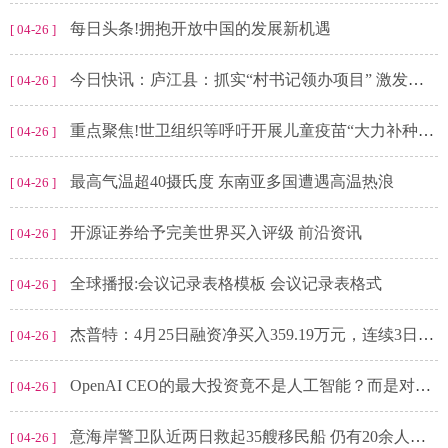
每日头条!拥抱开放中国的发展新机遇
[ 04-26 ]
今日快讯：庐江县：抓实“村书记领办项目” 激发乡村振兴新活力
[ 04-26 ]
重点聚焦!世卫组织等呼吁开展儿童疫苗“大力补种”行动
[ 04-26 ]
最高气温超40摄氏度 东南亚多国遭遇高温热浪
[ 04-26 ]
开源证券给予完美世界买入评级 前沿资讯
[ 04-26 ]
全球播报:会议记录表格模板 会议记录表格式
[ 04-26 ]
杰普特：4月25日融资净买入359.19万元，连续3日累计净买入477.16万元-今日热门
[ 04-26 ]
OpenAI CEO的最大投资竟不是人工智能？而是对这一领域重点布局-观天下
[ 04-26 ]
意海岸警卫队近两日救起35艘移民船 仍有20余人失踪_每日时讯
[ 04-26 ]