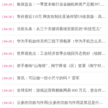
银保监会：一季度末银行业金融机构资产总额397.3万亿元，同比增长11%|当前消息
[ 04-26 ]
售价接近110万 网友绘制比亚迪仰望U8改装版：高低也得整一辆-环球观察
[ 04-26 ]
当前头条：从三个关键词看雄安新区的“科技范儿”
[ 04-26 ]
华为手机如何关闭三指下滑截屏（华为手机怎么关三指截屏）_全球热讯
[ 04-26 ]
世界观焦点：工业经济首季企稳回升态势好（锐财经）
[ 04-26 ]
牵手奏响“山海情”，闽宁两省（区）签署《闽宁对口体育协作框架协议》
[ 04-26 ]
资讯：可以做一些小尺寸的吗？ ​​​雷军
[ 04-26 ]
全球实时：游戏运营商赖账网易 600 万元，曾合作《梦幻西游》等
[ 04-26 ]
云参的功效与作用(云参的功效与作用及禁忌是什么)|全球热点
[ 04-26 ]