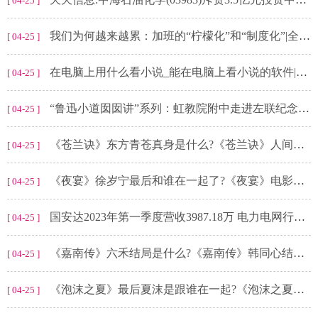
[ 04-25 ]
我们为何越来越累：加班的“柠檬化”和“制度化”|全球报道
[ 04-25 ]
在电脑上用什么看小说_能在电脑上看小说的软件|全球热文
[ 04-25 ]
“鲁迅小道囡囡讲”系列：虹教院附中走进左联纪念馆诵读红色经典
[ 04-25 ]
《苍兰诀》东方青苍真身是什么?《苍兰诀》人间剧情第几集?
[ 04-25 ]
《夜宴》徐岁宁最后和谁在一起了?《夜宴》电影讲的是什么内容?
[ 04-25 ]
国安达2023年第一季度营收3987.18万 电力电网行业收入减少-天天动态
[ 04-25 ]
《嘉南传》六禾结局是什么?《嘉南传》韩同心结局怎么了?
[ 04-25 ]
《泡沫之夏》最后夏沫是跟谁在一起?《泡沫之夏》讲了什么?
[ 04-25 ]