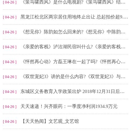
《策马啸西风》是什么电视剧?《策马啸西风》结局是什么?
[ 04-26 ]
黑龙江松北区两宗居住用地终止出让 总起拍价超9.3亿元
[ 04-26 ]
《想见你》陈韵如怎么回来的?《想见你》中陈韵如是怎么死的?
[ 04-26 ]
《亲爱的客栈》泸沽湖民宿叫什么?《亲爱的客栈》是什么综艺?
[ 04-26 ]
《怦然再心动》方磊王琳在一起了吗?《怦然再心动》在哪个平台播出?
[ 04-26 ]
《双世宠妃3》讲的是什么内容?《双世宠妃3》与前两部有关系吗?
[ 04-26 ]
东城区义务教育入学政策出炉 2018年12月31日后取得房产证的将多校划片
[ 04-26 ]
天天速递！兴齐眼药：一季度净利润1934.9万元
[ 04-26 ]
【天天热闻】文艺观_文艺馆
[ 04-26 ]