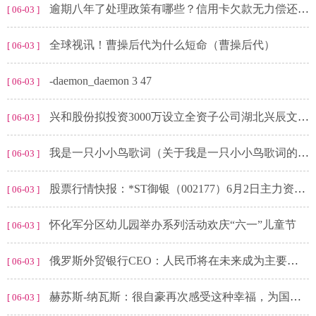
逾期八年了处理政策有哪些？信用卡欠款无力偿还怎么办？-动态焦点
[ 06-03 ]
全球视讯！曹操后代为什么短命（曹操后代）
[ 06-03 ]
-daemon_daemon 3 47
[ 06-03 ]
兴和股份拟投资3000万设立全资子公司湖北兴辰文化体育发展有限公司
[ 06-03 ]
我是一只小小鸟歌词（关于我是一只小小鸟歌词的基本详情介绍）
[ 06-03 ]
股票行情快报：*ST御银（002177）6月2日主力资金净买入367.66万元
[ 06-03 ]
怀化军分区幼儿园举办系列活动欢庆“六一”儿童节
[ 06-03 ]
俄罗斯外贸银行CEO：人民币将在未来成为主要的储备和结算货币-全球新消息
[ 06-03 ]
赫苏斯-纳瓦斯：很自豪再次感受这种幸福，为国家队踢球意义重大_世界快资讯
[ 06-03 ]