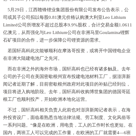
5月29日，江西赣锋锂业集团股份有限公司发布公告表示，公
司或其子公司拟以每股0.81澳元价格认购澳大利亚Leo Lithium
Limited公司所增发不超过总股本9.9%股权，合计交易金额1.0611
亿澳元，从而强化与Leo Lithium公司在非洲马里Goulamina锂辉
石矿项目的合作，进一步保障公司锂资源的需求。
若国轩高科此次能够顺利在摩洛哥投资，或将开中国锂电企业
在非洲大陆建电池厂之先河。
而在非洲之外的海外市场，国轩高科也已经有诸多触及。去年
公司的子公司在美国密歇根州宣布投建电池材料工厂，据澎湃新
闻记者近期了解，目前密歇根州政府对此项目的补贴已经到位，
项目将进入购地阶段。去年，国轩高科收购博世集团的德国哥廷
根工厂也顺利投产，开始欧洲本地化运营。
不过，国轩高科相关负责人此前也对澎湃新闻记者表示，在海
外投资设厂，面临着熟悉当地法律法规、劳工制度、文化风俗等
一系列问题。“像是在欧洲，用电贵，工人的工作时长也更短。在
国内，两班工人可以完成的工作量，在欧洲的工厂就需要4—6班