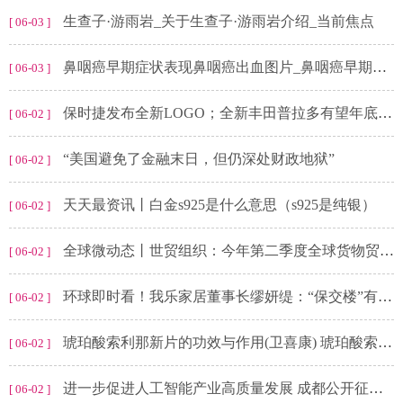
生查子·游雨岩_关于生查子·游雨岩介绍_当前焦点
[ 06-03 ]
鼻咽癌早期症状表现鼻咽癌出血图片_鼻咽癌早期症状表现
[ 06-03 ]
保时捷发布全新LOGO；全新丰田普拉多有望年底发布_观速讯
[ 06-02 ]
“美国避免了金融末日，但仍深处财政地狱”
[ 06-02 ]
天天最资讯丨白金s925是什么意思（s925是纯银）
[ 06-02 ]
全球微动态丨世贸组织：今年第二季度全球货物贸易或好转
[ 06-02 ]
环球即时看！我乐家居董事长缪妍缇：“保交楼”有效激活家居消费需求，实现行业“由大到强”的转变
[ 06-02 ]
琥珀酸索利那新片的功效与作用(卫喜康) 琥珀酸索利那新片说明书
[ 06-02 ]
进一步促进人工智能产业高质量发展 成都公开征求意见
[ 06-02 ]