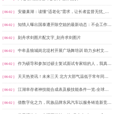
安徽巢湖：读懂“适老化”需求，让长者监督无忧_微动态
[ 06-02 ]
知情人曝出国泰遭开除空姐的最新动态：不会工作了，8月份完婚
[ 06-02 ]
刻舟求剑图片配文字_刻舟求剑图片
[ 06-02 ]
中牟县狼城岗北堤村开展广场舞培训 助力乡村文化振兴
[ 06-02 ]
作为硕导和参加过硕士复试面试专家组的人，我真的不想告诉你们以下内幕|天天即时看
[ 06-02 ]
天天热资讯！未来三天 北方大部气温低于常年同期 华南等地有高温天气
[ 06-02 ]
江湖幸存者神技能合成表及极技能条件一览-全球简讯
[ 06-02 ]
借数字化之力，民族品牌东风汽车以服务铸造新竞争力
[ 06-02 ]