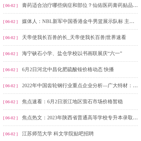
膏药适合治疗哪些病症和部位？仙佑医药膏药贴品牌怎么代理？
[ 06-02 ]
媒体人：NBL新军中国香港金牛男篮展示队标 主场计划定于中国香港
[ 06-02 ]
天帝使我长百兽的长_天帝使我长百兽|世界速看
[ 06-02 ]
海宁硖石小学、盐仓学校以书画联展庆“六一”
[ 06-02 ]
6月2日河北中昌化肥硫酸铵价格动态 快播
[ 06-02 ]
2022年中国齿轮钢行业重点企业分析—广大特材： 业务毛利率不断下滑[图]
[ 06-02 ]
焦点速看：6月2日浙江地区萤石市场价格暂稳
[ 06-02 ]
焦点热文：2023年陕西省普通高等学校专升本录取工作结束
[ 06-02 ]
江苏师范大学 科文学院贴吧招聘
[ 06-02 ]