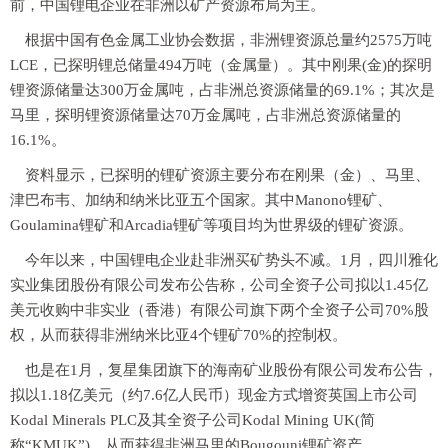
前，中国锂电企业在非洲以矿产资源布局为主。
根据中国有色金属工业协会数据，非洲锂资源总量约2575万吨
LCE，已探明锂总储量494万吨（金属量）。其中刚果(金)的探明
锂资源储量达300万金属吨，占非洲总资源储量的69.1%；其次是
马里，探明锂资源储量达70万金属吨，占非洲总资源储量的
16.1%。
资料显示，已探明的锂矿资源主要分布在刚果（金）、马里、
津巴布韦、加纳和纳米比亚五个国家。其中Manono锂矿、
Goulamina锂矿和Arcadia锂矿等项目均为世界级的锂矿资源。
今年以来，中国锂电企业赴非洲买矿势头不减。1月，四川雅化
实业集团股份有限公司发布公告称，公司全资子公司拟以1.45亿
美元收购中非实业（香港）有限公司旗下两个全资子公司70%股
权，从而获得非洲纳米比亚4个锂矿70%的控制权。
也是在1月，复星集团旗下的海南矿业股份有限公司发布公告，
拟以1.18亿美元（约7.6亿人民币）现金方式增资英国上市公司
Kodal Minerals PLC及其全资子公司Kodal Mining UK(简
称“KMUK”)，从而获得非洲马里的Bougouni锂矿资产。