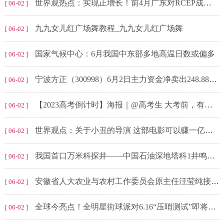
世界观热点：实现正增长！前4月广东对RCEP成员国进出口额达到7362.5亿元
[ 06-02 ]
九九女儿红广场舞教程_九九女儿红广场舞
[ 06-02 ]
国家气候中心：6月我国中东部多地高温日数或偏多
[ 06-02 ]
宁波方正（300998）6月2日主力资金净卖出248.88万元_世界观速讯
[ 06-02 ]
【2023高考倒计时】海报｜@高考生 大考前，有些话想对你说……
[ 06-02 ]
世界观点：关于小丑的导演 这部电影可以赚一亿美金的相关信息
[ 06-02 ]
我国首口万米科探井——中国石油深地塔科1井鸣笛开钻_全球快看点
[ 06-02 ]
安徽省人大农业与农村工作委员会原主任汪莹纯接受审查调查
[ 06-02 ]
全球今亮点！全明星街球派对6.16“压哨测试”即将来袭！超多好礼等你来领取！
[ 06-02 ]