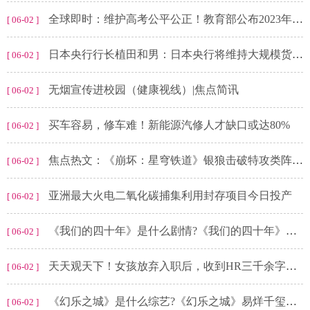
全球即时：维护高考公平公正！教育部公布2023年高考举报电话
[ 06-02 ]
日本央行行长植田和男：日本央行将维持大规模货币宽松，因为实现价格目标需要更多时间
[ 06-02 ]
无烟宣传进校园（健康视线）|焦点简讯
[ 06-02 ]
买车容易，修车难！新能源汽修人才缺口或达80%
[ 06-02 ]
焦点热文：《崩坏：星穹铁道》银狼击破特攻类阵容搭配
[ 06-02 ]
亚洲最大火电二氧化碳捕集利用封存项目今日投产
[ 06-02 ]
《我们的四十年》是什么剧情?《我们的四十年》冯都最后和谁一起了?
[ 06-02 ]
天天观天下！女孩放弃入职后，收到HR三千余字回复，当事人：对方给了我很大帮助
[ 06-02 ]
《幻乐之城》是什么综艺?《幻乐之城》易烊千玺唱演的节目是什么?
[ 06-02 ]