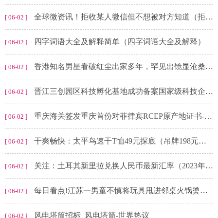
全球微资讯！拒收某人微信但不想被对方知道（拒收好友微信又不让对方知道）
[ 06-02 ]
四字词语大全及解释简单（四字词语大全及解释）
[ 06-02 ]
香港知名男星看破红尘出家多年，罕见出镜显沧桑，网友差点不敢认
[ 06-02 ]
晋江三创园区科技孵化基地成功备案国家级科技企业孵化器_滚动
[ 06-02 ]
重庆海关签发重庆首份对菲律宾RCEP原产地证书-全球新视野
[ 06-02 ]
干爽畅快：太平鸟速干T恤49元探底（吊牌198元） 焦点观察
[ 06-02 ]
关注：土耳其新里拉兑换人民币最新汇率（2023年6月2日）
[ 06-02 ]
每日看点!江苏一男童不慎将玩具甩进邻桌火锅烫到婴儿，火锅店：已报警处理
[ 06-02 ]
风电塔筒招标_风电塔筒-世界热议
[ 06-02 ]